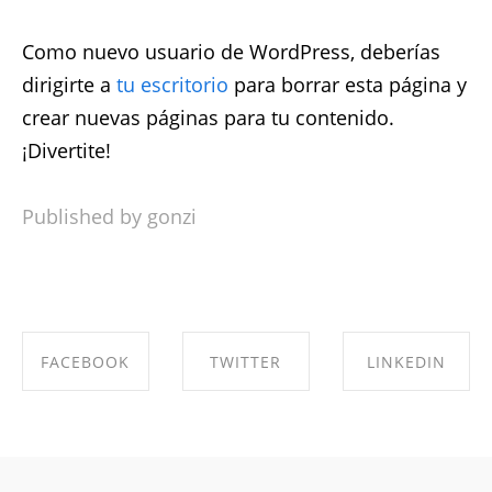
Como nuevo usuario de WordPress, deberías
dirigirte a
tu escritorio
para borrar esta página y
crear nuevas páginas para tu contenido.
¡Divertite!
Published by gonzi
FACEBOOK
TWITTER
LINKEDIN
SHARE ON
SHARE ON
SHARE ON
FACEBOOK
TWITTER
LINKEDIN